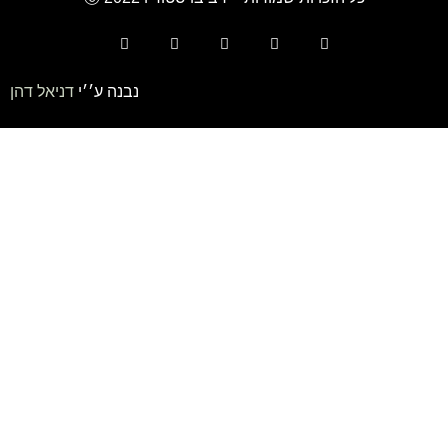
נבנה ע׳׳י
דניאל דהן